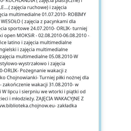
0- KUCHLANDIA ( zajęcia plastyczne) i
..( zajęcia ruchowe) i zajęcia
ęcia multimedialne 01.07.2010- ROBIMY
A WESOŁO ( zajęcia z pacynkami dla
cia sportowe 24.07.2010- ORLIK- turniej
ki open MOKSiR - 02.08.2010-06.08.2010 -
ce latino i zajęcia multimedialne
ngielski i zajęcia multimedialne
 zajęcia multimedialne 05.08.2010-W
estylowo-wystrzałowo i zajęcia
0-ORLIK- Pożegnanie wakacji z
o Chojnowianki- Turniej piłki nożnej dla
 zakończenie wakacji 31.08.2010- w
 lipcu i sierpniu we wtorki i piątki od
eci i młodzieży. ZAJĘCIA WAKACYJNE Z
w.biblioteka.chojnow.eu- zakładka