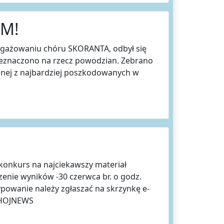
M!
ngażowaniu chóru SKORANTA, odbył się
zeznaczono na rzecz powodzian. Zebrano
ednej z najbardziej poszkodowanych w
a konkurs na najciekawszy materiał
nie wyników -30 czerwca br. o godz.
ypowanie należy zgłaszać na skrzynkę e-
CHOJNEWS