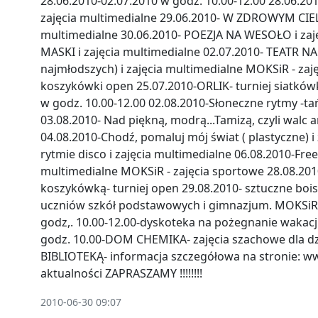
28.06.2010-02.07.2010 w godz. 10.00-12.00 28.06.201
zajęcia multimedialne 29.06.2010- W ZDROWYM CIELE..
multimedialne 30.06.2010- POEZJA NA WESOŁO i zaj
MASKI i zajęcia multimedialne 02.07.2010- TEATR N
najmłodszych) i zajęcia multimedialne MOKSiR - zaję
koszykówki open 25.07.2010-ORLIK- turniej siatków
w godz. 10.00-12.00 02.08.2010-Słoneczne rytmy -tań
03.08.2010- Nad piękną, modrą...Tamizą, czyli walc a
04.08.2010-Chodź, pomaluj mój świat ( plastyczne) i
rytmie disco i zajęcia multimedialne 06.08.2010-Fre
multimedialne MOKSiR - zajęcia sportowe 28.08.201
koszykówką- turniej open 29.08.2010- sztuczne boisk
uczniów szkół podstawowych i gimnazjum. MOKSiR-
godz,. 10.00-12.00-dyskoteka na pożegnanie wakacji W
godz. 10.00-DOM CHEMIKA- zajęcia szachowe dla dzi
BIBLIOTEKĄ- informacja szczegółowa na stronie: ww
aktualności ZAPRASZAMY !!!!!!!!
2010-06-30 09:07