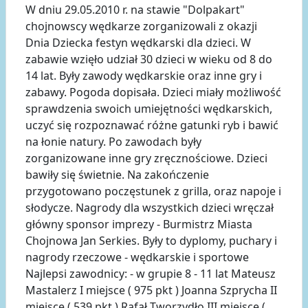
W dniu 29.05.2010 r. na stawie "Dolpakart"
chojnowscy wędkarze zorganizowali z okazji
Dnia Dziecka festyn wędkarski dla dzieci. W
zabawie wzięło udział 30 dzieci w wieku od 8 do
14 lat. Były zawody wędkarskie oraz inne gry i
zabawy. Pogoda dopisała. Dzieci miały możliwość
sprawdzenia swoich umiejętności wędkarskich,
uczyć się rozpoznawać różne gatunki ryb i bawić
na łonie natury. Po zawodach były
zorganizowane inne gry zręcznościowe. Dzieci
bawiły się świetnie. Na zakończenie
przygotowano poczęstunek z grilla, oraz napoje i
słodycze. Nagrody dla wszystkich dzieci wręczał
główny sponsor imprezy - Burmistrz Miasta
Chojnowa Jan Serkies. Były to dyplomy, puchary i
nagrody rzeczowe - wędkarskie i sportowe
Najlepsi zawodnicy: - w grupie 8 - 11 lat Mateusz
Mastalerz I miejsce ( 975 pkt ) Joanna Szprycha II
miejsce ( 539 pkt ) Rafał Tworzydło III miejsce (