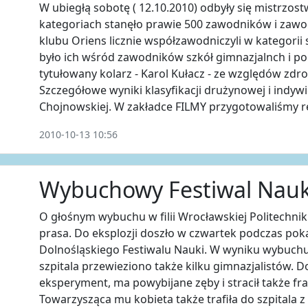
W ubiegłą sobotę ( 12.10.2010) odbyły się mistrzost
kategoriach stanęło prawie 500 zawodników i zawo
klubu Oriens licznie współzawodniczyli w kategori
było ich wśród zawodników szkół gimnazjalnch i po
tytułowany kolarz - Karol Kułacz - ze względów zdro
Szczegółowe wyniki klasyfikacji drużynowej i indyw
Chojnowskiej. W zakładce FILMY przygotowaliśmy r
2010-10-13 10:56
Wybuchowy Festiwal Nauki
O głośnym wybuchu w filii Wrocławskiej Politechniki
prasa. Do eksplozji doszło w czwartek podczas p
Dolnośląskiego Festiwalu Nauki. W wyniku wybuch
szpitala przewieziono także kilku gimnazjalistów. 
eksperyment, ma powybijane zęby i stracił także fr
Towarzysząca mu kobieta także trafiła do szpitala z