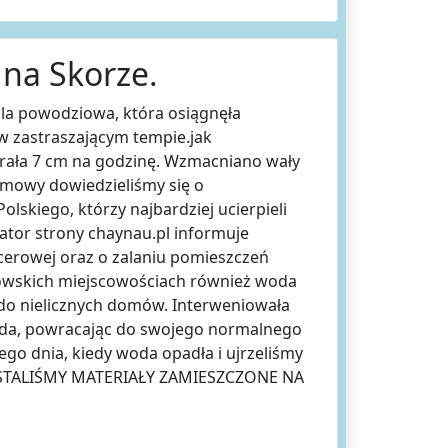
na Skorze.
la powodziowa, która osiągnęła
w zastraszającym tempie.jak
rała 7 cm na godzinę. Wzmacniano wały
rozmowy dowiedzieliśmy się o
lskiego, którzy najbardziej ucierpieli
ator strony chaynau.pl informuje
cerowej oraz o zalaniu pomieszczeń
nowskich miejscowościach również woda
ę do nielicznych domów. Interweniowała
pada, powracając do swojego normalnego
o dnia, kiedy woda opadła i ujrzeliśmy
ZYSTALIŚMY MATERIAŁY ZAMIESZCZONE NA