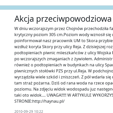
Akcja przeciwpowodziowa 
W dniu wczorajszym przez Chojnów przechodziła fa
krytyczny poziom 305 cm.Poziom wody wznosił się 
poinformował nasz pracownik UM to Skora przybie
wzdłuż koryta Skory przy ulicy Reja. Z dzisiejszej 
podtopieniach piwnic miieszkańców z ulicy Wojska Po
po wczorajszych zmaganiach z żywiołem. Administr
również o podtopieniach w budynkach na ulicy Spa
piwnicznych stołówki PZS przy ul.Reja. W podchoj
wyrządziła wiele szkód i zniszczeń. Z pół wdarła si
tam straż pożarna. Dziś od rana woda na rzece o
poziomu. Na zdjęciu widok wodospadu juz następneg
taki oto widok.... UWAGA!!!!! W ARTYKULE WYKOR
STRONIE:http://haynau.pl/
2010-09-29 10:22