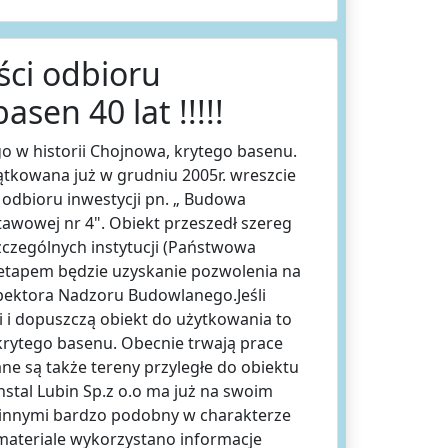
ści odbioru
asen 40 lat !!!!!
o w historii Chojnowa, krytego basenu.
ątkowana już w grudniu 2005r. wreszcie
odbioru inwestycji pn. „ Budowa
awowej nr 4". Obiekt przeszedł szereg
zczególnych instytucji (Państwowa
m etapem będzie uzyskanie pozwolenia na
pektora Nadzoru Budowlanego.Jeśli
ci i dopuszczą obiekt do użytkowania to
krytego basenu. Obecnie trwają prace
e są także tereny przyległe do obiektu
nstal Lubin Sp.z o.o ma już na swoim
 innymi bardzo podobny w charakterze
materiale wykorzystano informacje