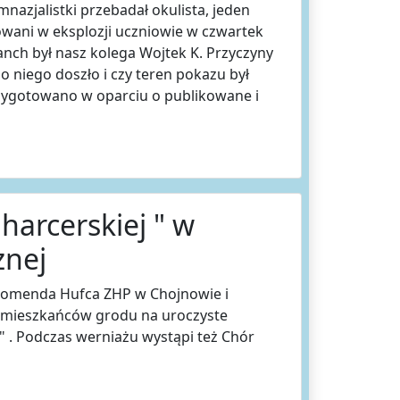
nazjalistki przebadał okulista, jeden
wani w eksplozji uczniowie w czwartek
ch był nasz kolega Wojtek K. Przyczyny
o niego doszło i czy teren pokazu był
zygotowano w oparciu o publikowane i
harcerskiej " w
znej
00 Komenda Hufca ZHP w Chojnowie i
a mieszkańców grodu na uroczyste
. Podczas werniażu wystąpi też Chór