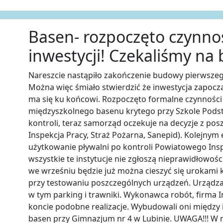
Basen- rozpoczęto czynno
inwestycji! Czekaliśmy na b
Nareszcie nastąpiło zakończenie budowy pierwszeg
Można więc śmiało stwierdzić że inwestycja zapocz
ma się ku końcowi. Rozpoczęto formalne czynności 
międzyszkolnego basenu krytego przy Szkole Podst
kontroli, teraz samorząd oczekuje na decyzje z pos
Inspekcja Pracy, Straż Pożarna, Sanepid). Kolejny
użytkowanie pływalni po kontroli Powiatowego Ins
wszystkie te instytucje nie zgłoszą nieprawidłowoś
we wrześniu będzie już można cieszyć się urokami 
przy testowaniu poszczególnych urządzeń. Urządzan
w tym parking i trawniki. Wykonawca robót, firma I
koncie podobne realizacje. Wybudowali oni między
basen przy Gimnazjum nr 4 w Lubinie. UWAGA!!! W 