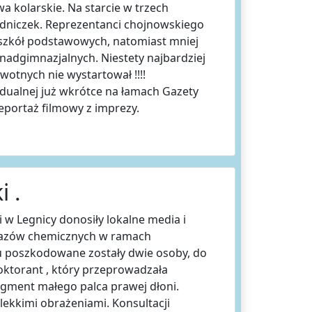
wa kolarskie. Na starcie w trzech
dniczek. Reprezentanci chojnowskiego
i szkół podstawowych, natomiast mniej
nadgimnazjalnych. Niestety najbardziej
wotnych nie wystartował !!!!
idualnej już wkrótce na łamach Gazety
eportaż filmowy z imprezy.
 .
 w Legnicy donosiły lokalne media i
okazów chemicznych w ramach
u poszkodowane zostały dwie osoby, do
Doktorant , który przeprowadzała
agment małego palca prawej dłoni.
 lekkimi obrażeniami. Konsultacji