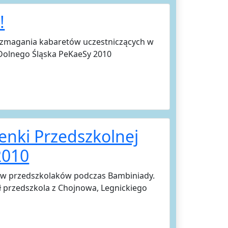
!
y zmagania kabaretów uczestniczących w
Dolnego Śląska PeKaeSy 2010
enki Przedszkolnej
2010
pów przedszkolaków podczas Bambiniady.
ł przedszkola z Chojnowa, Legnickiego