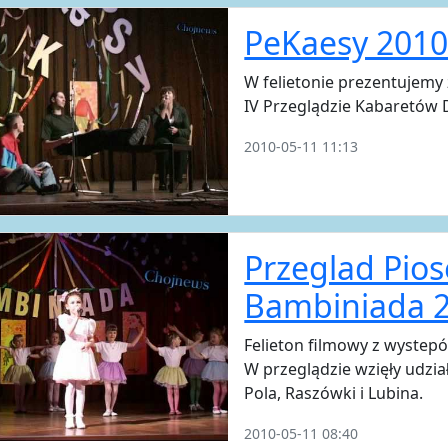
PeKaesy 2010
W felietonie prezentujem
IV Przeglądzie Kabaretów 
2010-05-11 11:13
Przeglad Pios
Bambiniada 
Felieton filmowy z wyste
W przeglądzie wzięły udzia
Pola, Raszówki i Lubina.
2010-05-11 08:40