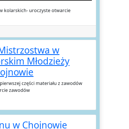
w kolarskich- uroczyste otwarcie
 Mistrzostwa w
órskim Młodzieży
hojnowie
pierwszej części materiału z zawodów
arcie zawodów
nu w Chojnowie