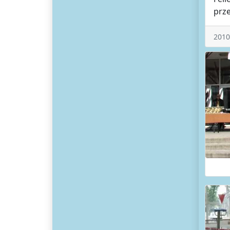
prze
2010