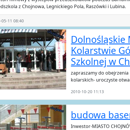
dszkola z Chojnowa, Legnickiego Pola, Raszówki i Lubina.
-05-11 08:40
Dolnośląskie
Kolarstwie G
Szkolnej w C
zapraszamy do obejrzenia 
kolarskich- uroczyste otw
2010-10-20 11:13
budowa base
Inwestor-MIASTO CHOJNÓW.