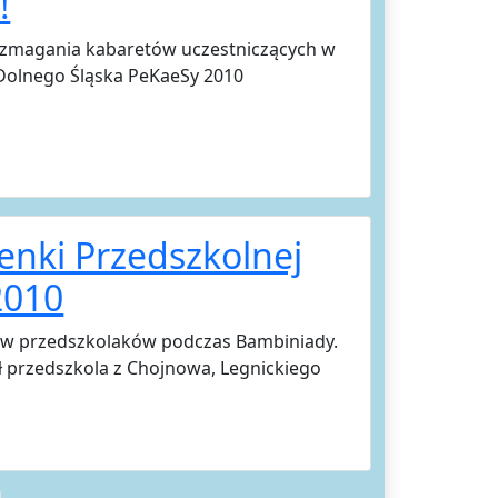
!
y zmagania kabaretów uczestniczących w
Dolnego Śląska PeKaeSy 2010
enki Przedszkolnej
2010
pów przedszkolaków podczas Bambiniady.
ł przedszkola z Chojnowa, Legnickiego