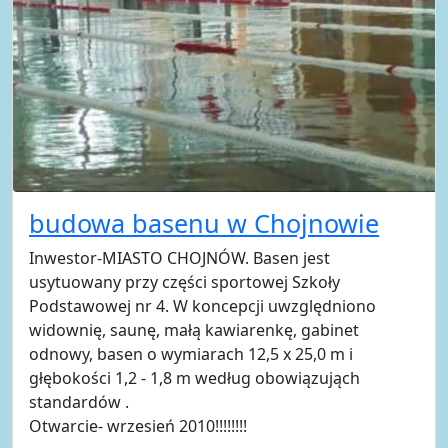
budowa basenu w Chojnowie
Inwestor-MIASTO CHOJNÓW. Basen jest
usytuowany przy części sportowej Szkoły
Podstawowej nr 4. W koncepcji uwzględniono
widownię, saunę, małą kawiarenkę, gabinet
odnowy, basen o wymiarach 12,5 x 25,0 m i
głębokości 1,2 - 1,8 m według obowiązująch
standardów .
Otwarcie- wrzesień 2010!!!!!!!!