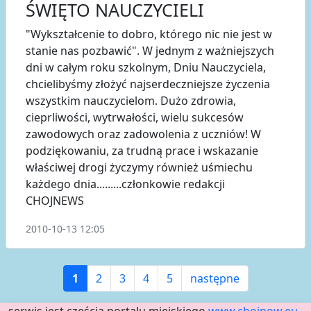
ŚWIĘTO NAUCZYCIELI
"Wykształcenie to dobro, którego nic nie jest w
stanie nas pozbawić". W jednym z ważniejszych
dni w całym roku szkolnym, Dniu Nauczyciela,
chcielibyśmy złożyć najserdeczniejsze życzenia
wszystkim nauczycielom. Dużo zdrowia,
cieprliwości, wytrwałości, wielu sukcesów
zawodowych oraz zadowolenia z uczniów! W
podziękowaniu, za trudną prace i wskazanie
właściwej drogi życzymy również uśmiechu
każdego dnia.........członkowie redakcji
CHOJNEWS
2010-10-13 12:05
1
2
3
4
5
następne
serwis jest częścią portalu miejskiego
www.chojnow.eu